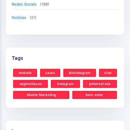
Redes Sociais
(188)
Notícias
(21)
Tags
website
cases
bioinstagram
chat
segmentacao
instagram
pinterest ads
Mobile Marketing
bem-estar