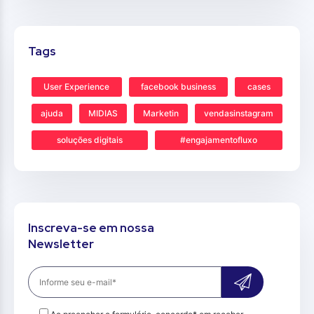
Tags
User Experience
facebook business
cases
ajuda
MIDIAS
Marketin
vendasinstagram
soluções digitais
#engajamentofluxo
Inscreva-se em nossa
Newsletter