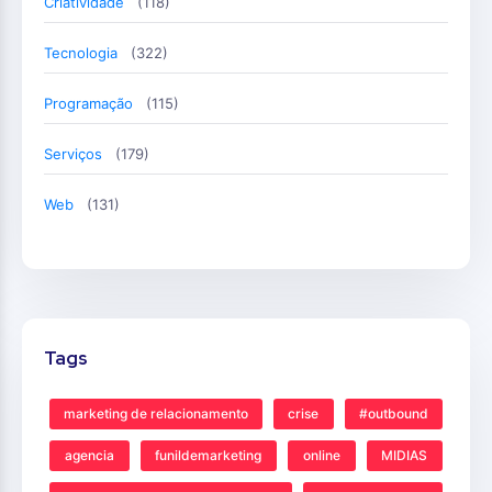
Criatividade
(118)
Tecnologia
(322)
Programação
(115)
Serviços
(179)
Web
(131)
Tags
marketing de relacionamento
crise
#outbound
agencia
funildemarketing
online
MIDIAS