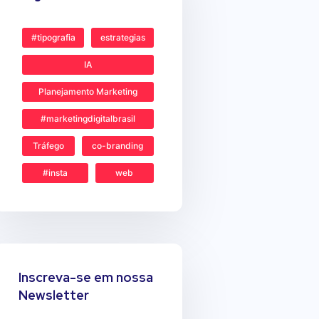
#tipografia
estrategias
IA
Planejamento Marketing
#marketingdigitalbrasil
Tráfego
co-branding
#insta
web
Inscreva-se em nossa
Newsletter