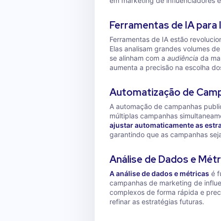
em marketing de influenciadores e 
Ferramentas de IA para 
Ferramentas de IA estão revolucio
Elas analisam grandes volumes de
se alinham com a
audiência
da mar
aumenta a precisão na escolha dos
Automatização de Camp
A automação de campanhas public
múltiplas campanhas simultaneame
ajustar automaticamente as estr
garantindo que as campanhas sej
Análise de Dados e Métr
A análise de dados e métricas
é f
campanhas de marketing de influe
complexos de forma rápida e preci
refinar as estratégias futuras.