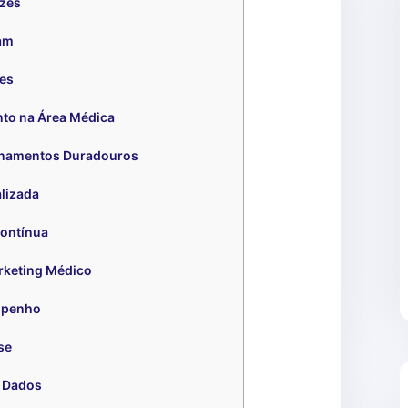
azes
am
tes
to na Área Médica
onamentos Duradouros
lizada
Contínua
rketing Médico
mpenho
se
 Dados