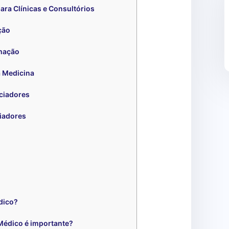
ra Clínicas e Consultórios
ção
mação
a Medicina
nciadores
iadores
dico?
Médico é importante?