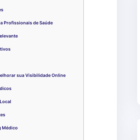
es
a Profissionais de Saúde
elevante
tivos
horar sua Visibilidade Online
édicos
Local
tes
g Médico