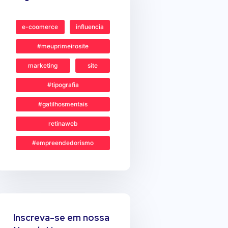
e-coomerce
influencia
#meuprimeirosite
marketing
site
#tipografia
#gatilhosmentais
retinaweb
#empreendedorismo
Inscreva-se em nossa