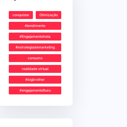
conquistar
Otimização
Atendimento
#EngajamentoInsta
#estrategiademarketing
consumo
realidade virtual
#bigbrother
#engajamentofluxo