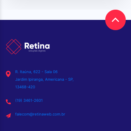
R. Itaúna, 622 - Sala 06
Jardim Ipiranga, Americana - SP,
13468-420
(19) 3461-2601
falecom@retinaweb.com.br