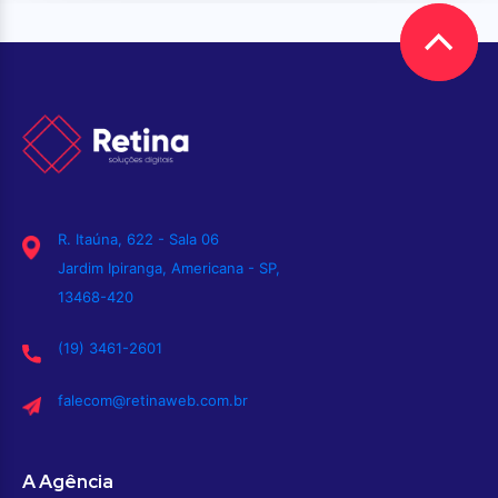
R. Itaúna, 622 - Sala 06
Jardim Ipiranga, Americana - SP,
13468-420
(19) 3461-2601
falecom@retinaweb.com.br
A Agência