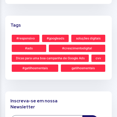
Tags
#responsivo
#googleads
soluções digitais
#ads
#crescimentodigital
Dicas para uma boa campanha de Google Ads
cvv
#gatilhosmentais
gatilhosmentais
Inscreva-se em nossa
Newsletter