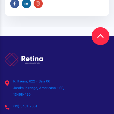
R. Itaúna, 622 - Sala 06
Jardim Ipiranga, Americana - SP,
13468-420
(19) 3461-2601