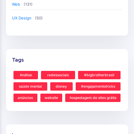
Web
(131)
UX Design
(50)
Tags
Análise
redessociais
#bigbrotherbrasil
saúde mental
disney
#engajamentotricks
anúncios
website
hospedagem de sites grátis