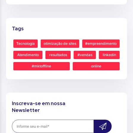
Tags
Tecnologia
otimização de sites
#empreendimento
Atendimento
resultados
#vendas
linkedin
#mktoffline
online
Inscreva-se em nossa
Newsletter