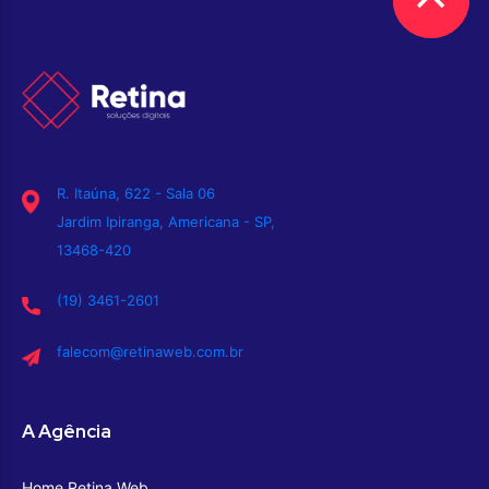
R. Itaúna, 622 - Sala 06
Jardim Ipiranga, Americana - SP,
13468-420
(19) 3461-2601
falecom@retinaweb.com.br
A Agência
Home Retina Web