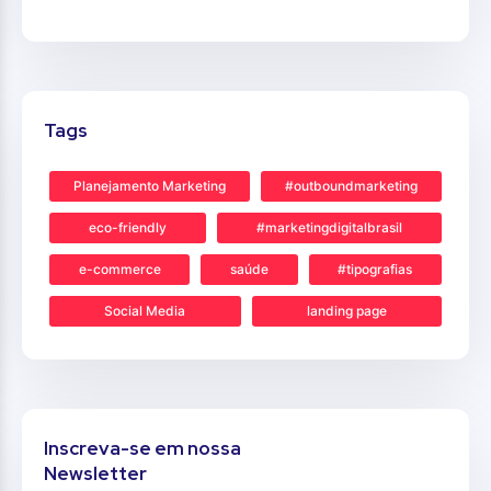
Tags
Planejamento Marketing
#outboundmarketing
eco-friendly
#marketingdigitalbrasil
e-commerce
saúde
#tipografias
Social Media
landing page
Inscreva-se em nossa
Newsletter