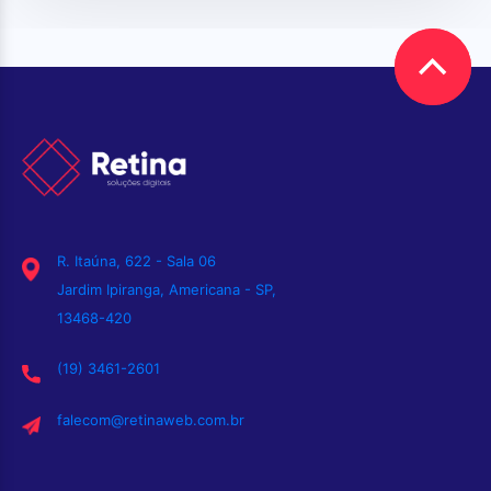
R. Itaúna, 622 - Sala 06
Jardim Ipiranga, Americana - SP,
13468-420
(19) 3461-2601
falecom@retinaweb.com.br