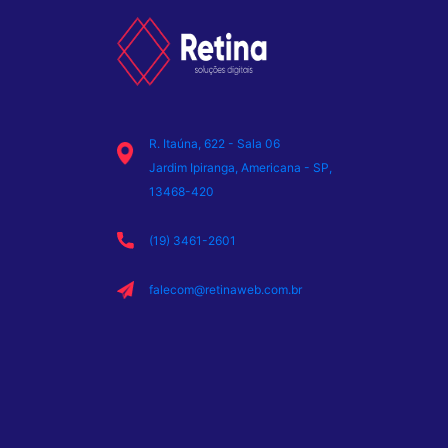
R. Itaúna, 622 - Sala 06
Jardim Ipiranga, Americana - SP,
13468-420
(19) 3461-2601
falecom@retinaweb.com.br