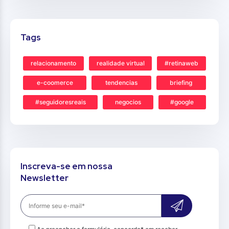
Tags
relacionamento
realidade virtual
#retinaweb
e-coomerce
tendencias
briefing
#seguidoresreais
negocios
#google
Inscreva-se em nossa
Newsletter