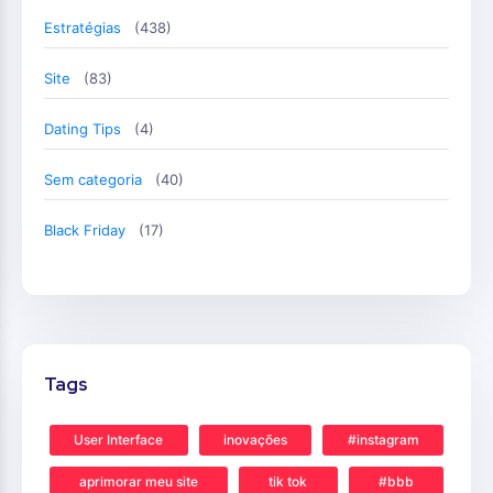
Estratégias
(438)
Site
(83)
Dating Tips
(4)
Sem categoria
(40)
Black Friday
(17)
Tags
User Interface
inovações
#instagram
aprimorar meu site
tik tok
#bbb