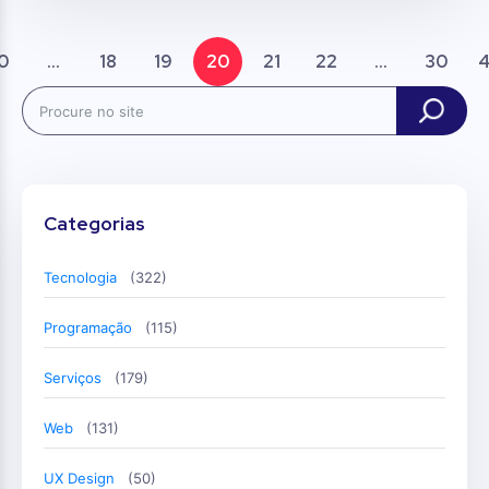
0
...
18
19
20
21
22
...
30
Search
Categorias
Tecnologia
(322)
Programação
(115)
Serviços
(179)
Web
(131)
UX Design
(50)