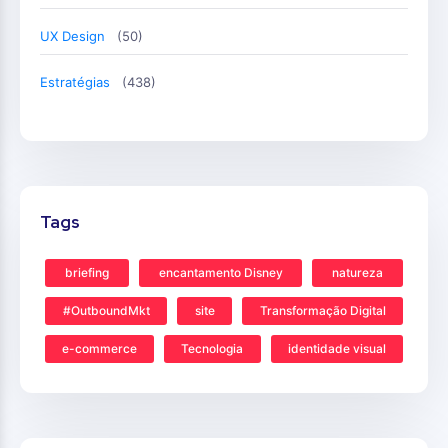
UX Design
(50)
Estratégias
(438)
Tags
briefing
encantamento Disney
natureza
#OutboundMkt
site
Transformação Digital
e-commerce
Tecnologia
identidade visual