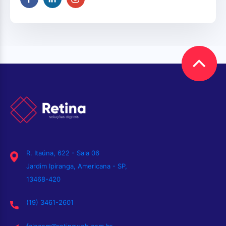
R. Itaúna, 622 - Sala 06
Jardim Ipiranga, Americana - SP,
13468-420
(19) 3461-2601