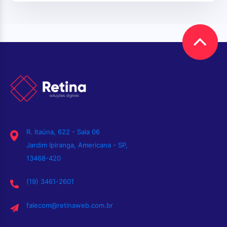
R. Itaúna, 622 - Sala 06
Jardim Ipiranga, Americana - SP,
13468-420
(19) 3461-2601
falecom@retinaweb.com.br