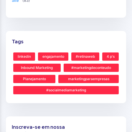
Site
(83)
Tags
linkedin
engajamento
#retinaweb
4 p's
Inbound Marketing
#marketingdeconteudo
Planejamento
marketingparaempresas
#socialmediamarketing
Inscreva-se em nossa