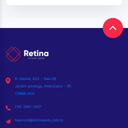
R. Itaúna, 622 - Sala 06
Jardim Ipiranga, Americana - SP,
13468-420
(19) 3461-2601
falecom@retinaweb.com.br