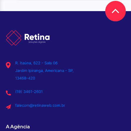
R. Itaúna, 622 - Sala 06
Jardim Ipiranga, Americana - SP,
13468-420
(19) 3461-2601
falecom@retinaweb.com.br
A Agência