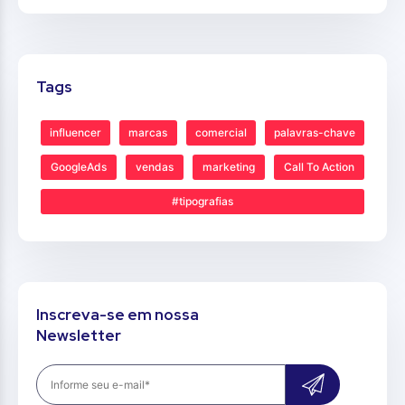
Tags
influencer
marcas
comercial
palavras-chave
GoogleAds
vendas
marketing
Call To Action
#tipografias
Inscreva-se em nossa
Newsletter