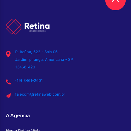
R. Itaúna, 622 - Sala 06
Jardim Ipiranga, Americana - SP,
13468-420
(19) 3461-2601
falecom@retinaweb.com.br
A Agência
Home Retina Web