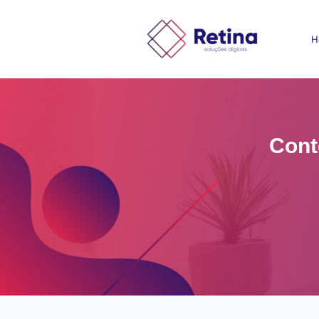
H
Cont