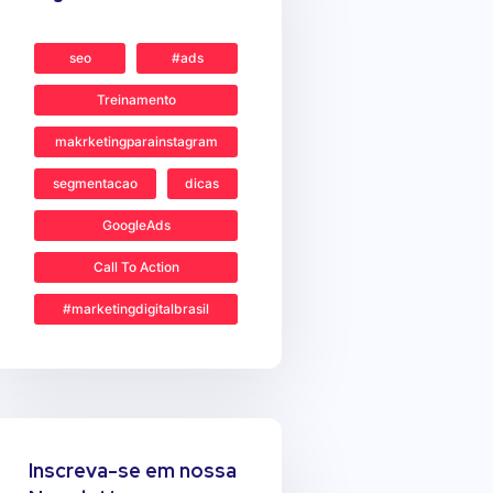
seo
#ads
Treinamento
makrketingparainstagram
segmentacao
dicas
GoogleAds
Call To Action
#marketingdigitalbrasil
Inscreva-se em nossa