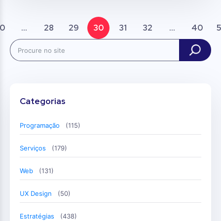
0
...
28
29
30
31
32
...
40
Search
Categorias
Programação
(115)
Serviços
(179)
Web
(131)
UX Design
(50)
Estratégias
(438)