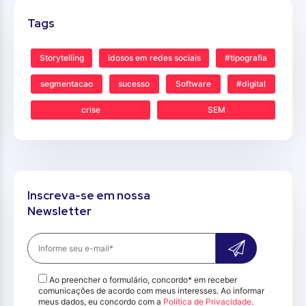
Tags
Storytelling
idosos em redes sociais
#tipografia
segmentacao
sucesso
Software
#digital
crise
SEM
Inscreva-se em nossa
Newsletter
Ao preencher o formulário, concordo* em receber
comunicações de acordo com meus interesses. Ao informar
meus dados, eu concordo com a
Política de Privacidade
.