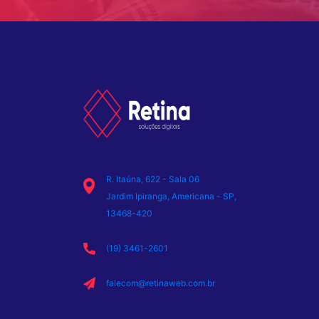
R. Itaúna, 622 - Sala 06
Jardim Ipiranga, Americana - SP,
13468-420
(19) 3461-2601
falecom@retinaweb.com.br