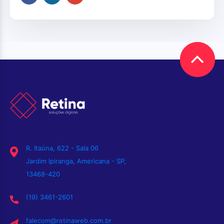
R. Itaúna, 622 - Sala 06
Jardim Ipiranga, Americana - SP,
13468-420
(19) 3461-2601
falecom@retinaweb.com.br