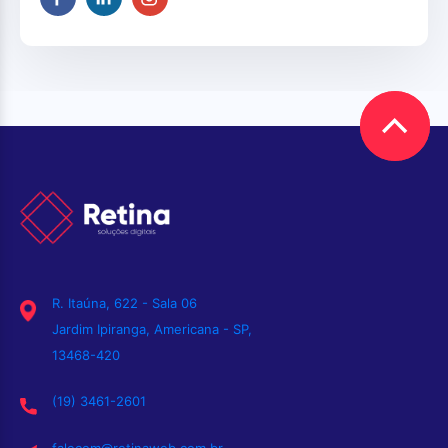
R. Itaúna, 622 - Sala 06
Jardim Ipiranga, Americana - SP,
13468-420
(19) 3461-2601