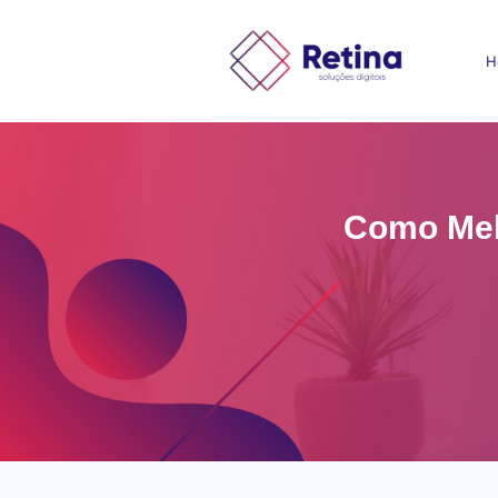
H
Como Melh