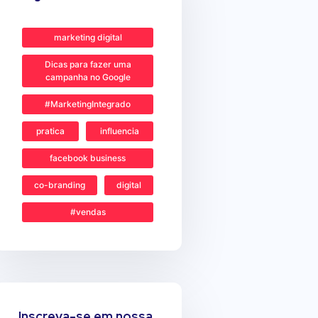
marketing digital
Dicas para fazer uma
campanha no Google
#MarketingIntegrado
pratica
influencia
facebook business
co-branding
digital
#vendas
Inscreva-se em nossa