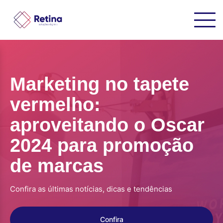
Marketing no tapete
vermelho:
aproveitando o Oscar
2024 para promoção
de marcas
Confira as últimas notícias, dicas e tendências
Confira