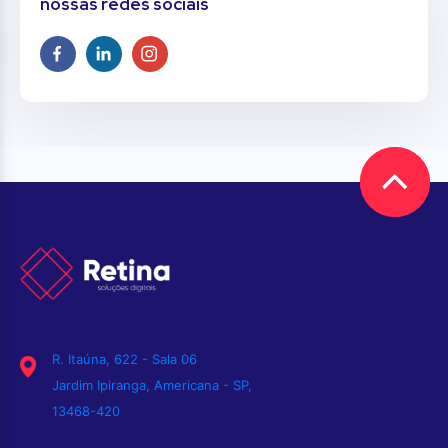
nossas redes sociais
R. Itaúna, 622 - Sala 06
Jardim Ipiranga, Americana - SP,
13468-420