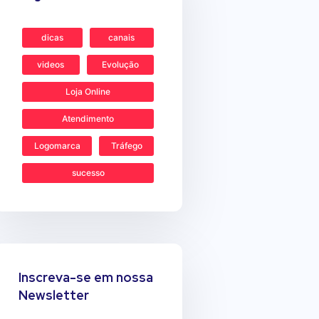
dicas
canais
videos
Evolução
Loja Online
Atendimento
Logomarca
Tráfego
sucesso
Inscreva-se em nossa
Newsletter