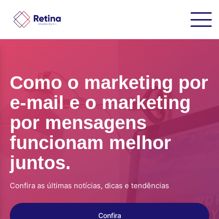
Como o marketing por
e-mail e o marketing
por mensagens
funcionam melhor
juntos.
Confira as últimas notícias, dicas e tendências
Confira