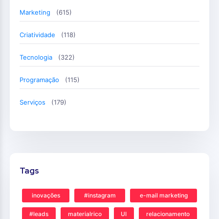
Marketing
(615)
Criatividade
(118)
Tecnologia
(322)
Programação
(115)
Serviços
(179)
Tags
inovações
#instagram
e-mail marketing
#leads
materialrico
UI
relacionamento