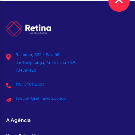
R. Itaúna, 622 - Sala 06
Jardim Ipiranga, Americana - SP,
13468-420
(19) 3461-2601
falecom@retinaweb.com.br
A Agência