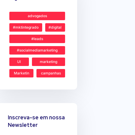
advogados
#mktintegrado
#digital
#leads
#socialmediamarketing
UI
marketing
Marketin
campanhas
Inscreva-se em nossa
Newsletter